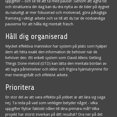
uppgifter – och se till att ta med pauser. Genom att ägna tid
och strukturera din dag kan du dra nytta av de tider på dygnet
du naturligt är mer fokuserad och motiverad, göra påtagliga
framsteg i viktigt arbete och se till att du tar de nödvändiga
pauserna för att hålla dig mentalt fräsch.
Håll dig organiserad
Mycket effektiva människor har system på plats som hjälper
dem att hitta exakt den information de behöver när de
behöver den. Ett enkelt system som David Allens Getting
Things Done-metod (GTD) kan lätta den mentala bördan av
att lagra påminnelser och idéer och frigöra hjärnutrymme för
mer meningsfullt och effektivt arbete.
Prioritera
En stor del av att vara effektiv på jobbet är att lära sig säga
nej. Ta reda på vad som verkligen betyder något - vilka
uppgifter flyttar faktiskt nålen till dina primära mål? Vilka
projekt har störst inverkan på ditt resultat? Dra ner på det